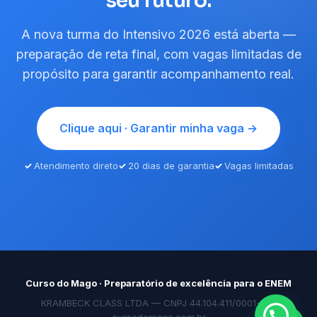
seu futuro.
0 a 1000 pontos
A nota é calculada pelo
TRI (Teoria de
A nova turma do Intensivo 2026 está aberta —
Resposta ao Item)
, que valoriza a coerência das
preparação de reta final, com vagas limitadas de
respostas. Com ela, você concorre a vagas em
propósito para garantir acompanhamento real.
universidades federais pelo
SiSU
, ao financiamento
via
FIES
e a bolsas em particulares pelo
ProUni
.
★
Clique aqui · Garantir minha vaga →
✦
Atendimento direto
20 dias de garantia
Vagas limitadas
Curso do Mago · Preparatório de excelência para o ENEM
KRAMBECK CLASS LTDA — CNPJ 44.104.411/0001-00 ·