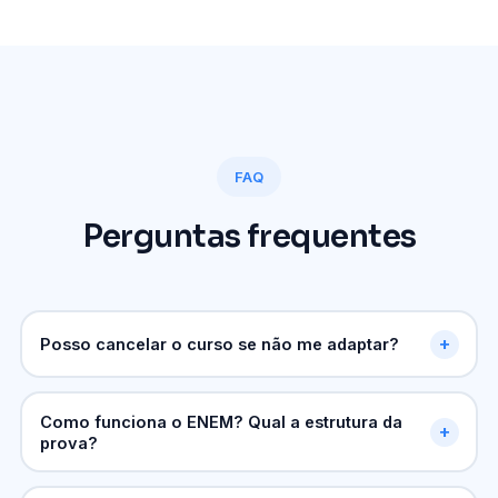
FAQ
Perguntas frequentes
+
Posso cancelar o curso se não me adaptar?
Sim. Você tem até
20 dias
para cancelar sem
qualquer multa. Após esse prazo, o contrato prevê
Como funciona o ENEM? Qual a estrutura da
+
prova?
uma taxa de
30% sobre os meses restantes
,
conforme descrito em contrato.
O
ENEM (Exame Nacional do Ensino Médio)
é