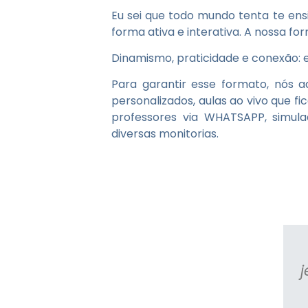
Eu sei que todo mundo tenta te ens
forma ativa e interativa. A nossa f
Dinamismo, praticidade e conexão: e
Para garantir esse formato, nós 
personalizados, aulas ao vivo que f
professores via WHATSAPP, simulad
diversas monitorias.
Juliana Brum
ewsão, quando te mandei mensagem
tava anestesiada, e agora tomei um
j
parece que a ficha realmente caiu,