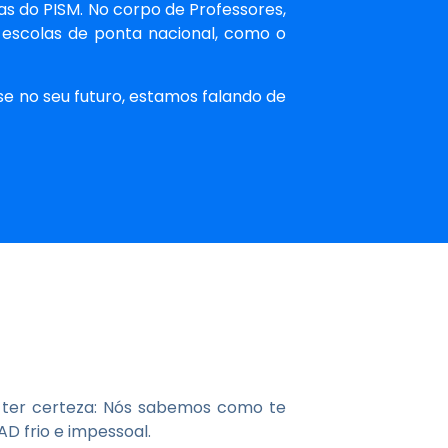
as do PISM. No corpo de Professores,
 escolas de ponta nacional, como o
e no seu futuro, estamos falando de
e ter certeza: Nós sabemos como te
D frio e impessoal.