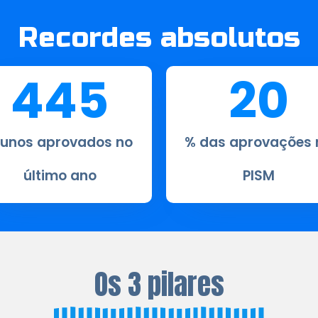
Recordes absolutos
445
20
lunos aprovados no
% das aprovações 
último ano​
PISM
Os 3 pilares