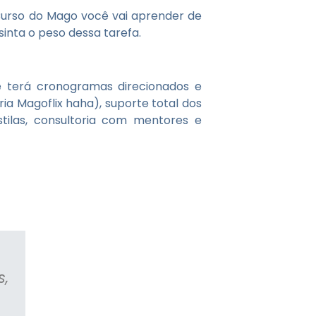
 Curso do Mago você vai aprender de
inta o peso dessa tarefa.
ê terá cronogramas direcionados e
ia Magoflix haha), suporte total dos
stilas, consultoria com mentores e
Layse Gonçalves
O cursinho é maravilhoso, os profes
s,
passam a matéria de um jeito muito 
coisas se descomplicam, os con