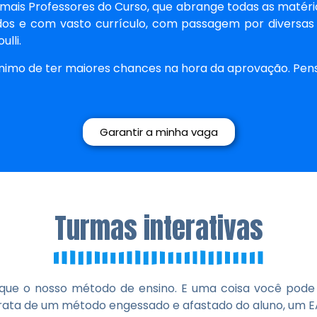
mais Professores do Curso, que abrange todas as matéri
uados e com vasto currículo, com passagem por diversas
lli.
nimo de ter maiores chances na hora da aprovação. Pens
Garantir a minha vaga
Turmas interativas
 que o nosso método de ensino. E uma coisa você pod
trata de um método engessado e afastado do aluno, um EA