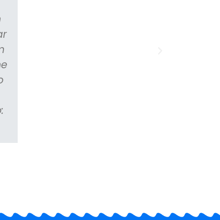
fazem muito mais sentido, além do
m
que mesmo online as aulas 
ar
extremamente interativas, não se t
m
cansativo! Os professores disponib
me
seus contatos para tiramos dúv
o
respondem com muita atenção e 
pelo WhatsApp, além de toda am
:
companheirismo que criam com a g