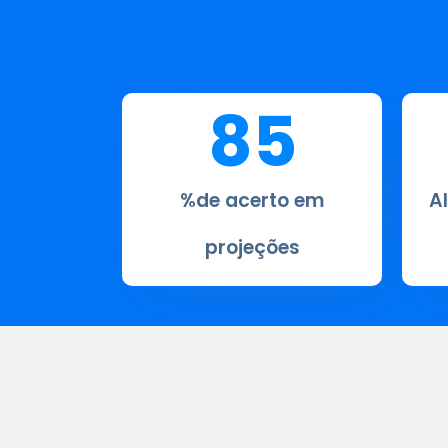
85
%de acerto em
A
projeções