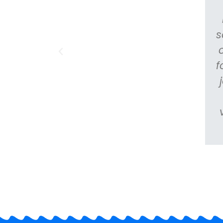
o estava acreditando, e que era
l, vindo de onde eu vim, com pouca
ilidade de estudos. Sou a primeira
s
 família a passar na federal, e sinto
conquista é NOSSA, eu devo a você,
f
r um curso tão bom, e tão acessível,
o muito orgulho de você, e do que o
o tamanho que se tornou, realmente
R PRÉ PISM DO BRASIL, obrigada por
poio e incentivo, e vamos de caloura
ia na UFJF, obrigada por tudo, e por
 fazer apaixonar em química!